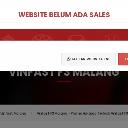
WEBSITE BELUM ADA SALES
HOME
MODEL MOBI
DAFTAR WEBSITE INI
T
VINFAST F3 MALANG
Vinfast Malang
Vinfast F3 Malang - Promo & Harga Terbaik Vinfast F3