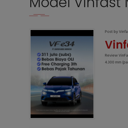
Model Vinfast
Post by Vinf
Vinf
Review VinFas
4.300 mm (pan