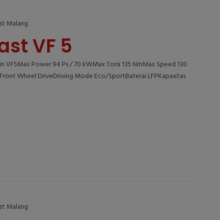
ast Malang
ast VF 5
n VF5Max Power 94 Ps / 70 kWMax Torsi 135 NmMax Speed 130
ont Wheel DriveDriving Mode Eco/SportBaterai LFPKapasitas
ast Malang