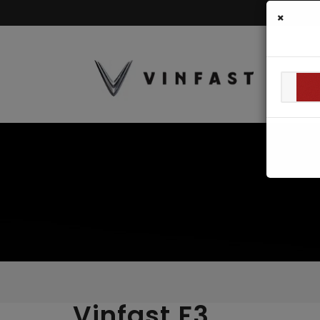
×
Vinfast F3