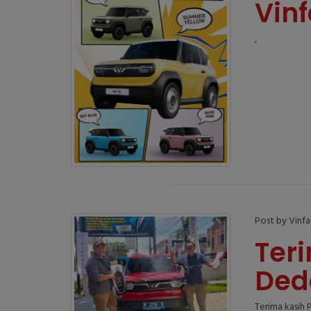
Vinf
,
Post by Vinf
Ter
Ded
Terima kasih