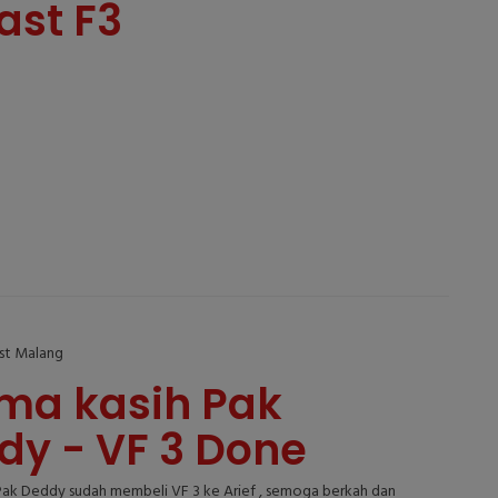
ast F3
ast Malang
ima kasih Pak
dy - VF 3 Done
 Pak Deddy sudah membeli VF 3 ke Arief , semoga berkah dan