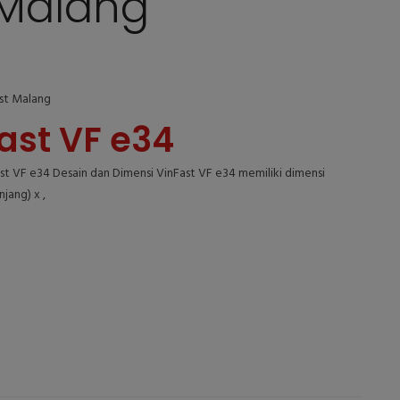
 Malang
ast Malang
ast VF e34
t VF e34 Desain dan Dimensi VinFast VF e34 memiliki dimensi
jang) x ,