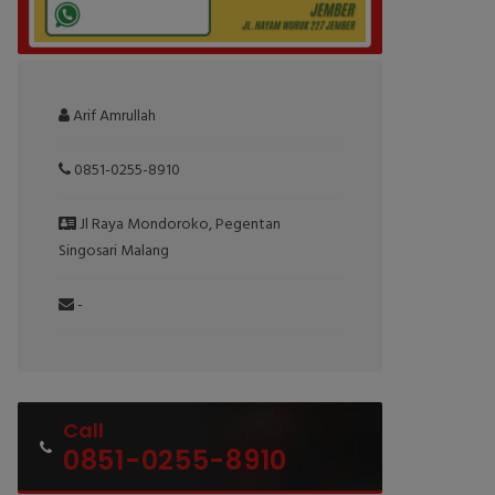
Arif Amrullah
0851-0255-8910
Jl Raya Mondoroko, Pegentan
Singosari Malang
-
Call
0851-0255-8910